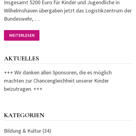
Insgesamt 5200 Euro für Kinder und Jugendliche in
Wilhelmshaven übergaben jetzt das Logistikzentrum der
Bundeswehr, …
CHAKA
WEITERLESEN
ERHÄLT
2600
EURO
SPENDE:
UNTERSTÜTZUNG
AKTUELLES
FÜR
KINDER
UND
JUGENDLICHE
+++ Wir danken allen Sponsoren, die es möglich
IN
WILHELMSHAVEN
machten zur Chancengleichheit unserer Kinder
beizutragen. +++
KATEGORIEN
Bildung & Kultur
(34)