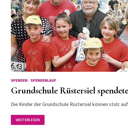
SPENDEN
/
SPENDENLAUF
Grundschule Rüstersiel spendet
Die Kinder der Grundschule Rüstersiel können stolz auf
GRUNDSCHULE
WEITERLESEN
RÜSTERSIEL
SPENDETE