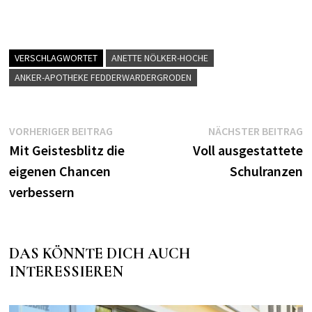
VERSCHLAGWORTET
ANETTE NÖLKER-HOCHE
ANKER-APOTHEKE FEDDERWARDERGRODEN
Beitragsnavigation
Vorheriger
N
VORHERIGER BEITRAG
NÄCHSTER BEITRAG
Beitrag:
B
Mit Geistesblitz die
Voll ausgestattete
eigenen Chancen
Schulranzen
verbessern
DAS KÖNNTE DICH AUCH
INTERESSIEREN